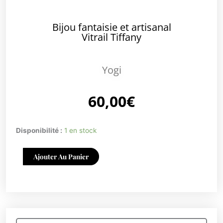
Bijou fantaisie et artisanal
Vitrail Tiffany
Yogi
60,00
€
quantité
Disponibilité :
1 en stock
de
Yogi
Ajouter Au Panier