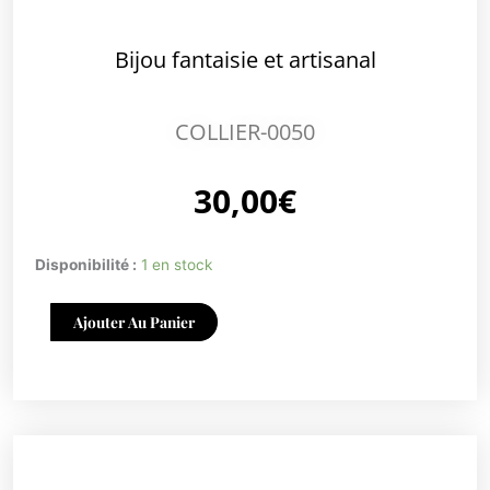
Bijou fantaisie et artisanal
COLLIER-0050
30,00
€
quantité
Disponibilité :
1 en stock
de
COLLIER-
Ajouter Au Panier
0050