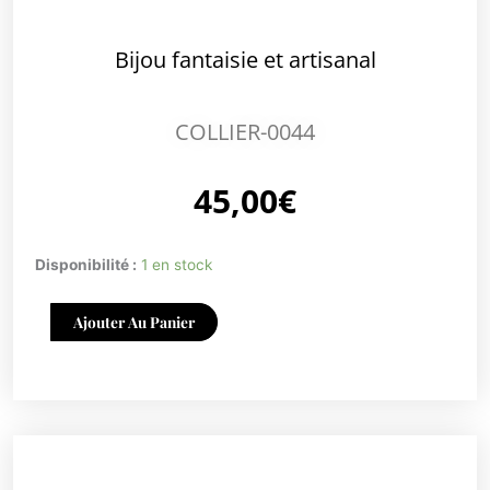
Bijou fantaisie et artisanal
COLLIER-0044
45,00
€
quantité
Disponibilité :
1 en stock
de
COLLIER-
Ajouter Au Panier
0044