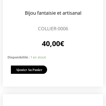
Bijou fantaisie et artisanal
COLLIER-0006
40,00
€
quantité
Disponibilité :
1 en stock
de
COLLIER-
Ajouter Au Panier
0006