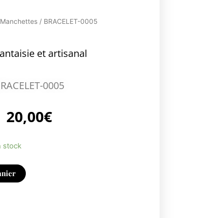
, Manchettes
/ BRACELET-0005
antaisie et artisanal
RACELET-0005
20,00
€
n stock
anier