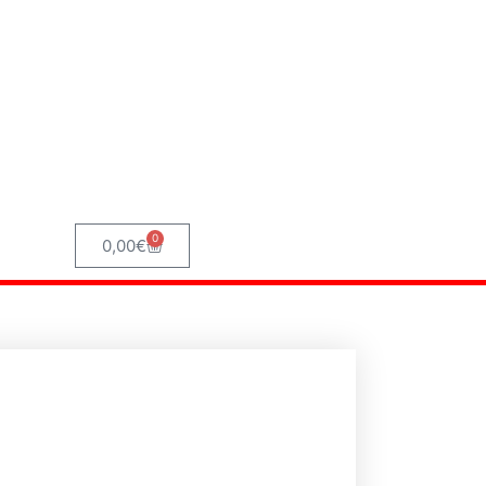
0
Panier
0,00
€