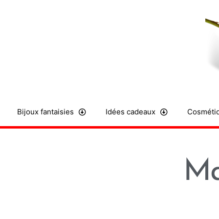
Aller
au
contenu
Bijoux fantaisies
Idées cadeaux
Cosmétiq
Ma