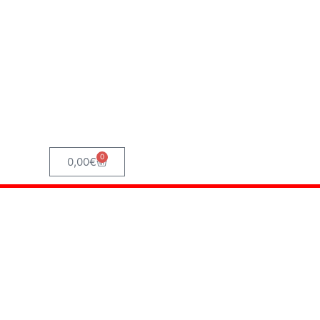
0
Panier
0,00
€